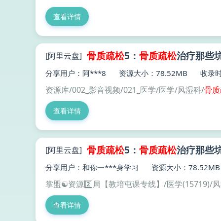
查看详情
骨质
疏松
5：
骨质
疏松
治疗那些
[阿里云盘]
分享用户：阿***8
资源大小：78.52MB
收录时间
资源库/002_影音视频/021_医学/医学/风湿科/
骨质
查看详情
骨质
疏松
5：
骨质
疏松
治疗那些
[阿里云盘]
分享用户：和你一***身学习
资源大小：78.52MB
掌盟☯️资源2️⃣局【教培屯课专线】/医学(15719)/
查看详情