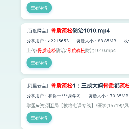
查看详情
骨质
疏松
防治1010.mp4
[百度网盘]
分享用户：a2215653
资源大小：83.85MB
收
上传/
骨质
疏松
防治/
骨质
疏松
防治1010.mp4
查看详情
骨质
疏松
1：三成大妈
骨质
都
疏
[阿里云盘]
分享用户：和你一***身学习
资源大小：70.35MB
掌盟☯️资源2️⃣局【教培屯课专线】/医学(15719)/
查看详情