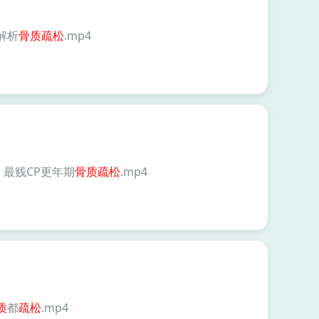
解析
骨质
疏松
.mp4
：最贱CP更年期
骨质
疏松
.mp4
质
都
疏松
.mp4