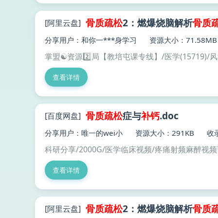
骨质
疏松
2：燃爆烧脑解析
骨质
[阿里云盘]
分享用户：和你一***身学习
资源大小：71.58MB
掌盟☯️资源2️⃣局【教培屯课专线】/医学(15719)/
查看详情
骨质疏松
症与
补钙
.doc
[百度网盘]
分享用户：唯一的wei小
资源大小：291KB
收录
科研分享/2000G/医学临床视频/疼痛射频麻醉视
查看详情
骨质
疏松
2：燃爆烧脑解析
骨质
[阿里云盘]