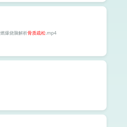
：燃爆烧脑解析
骨质
疏松
.mp4