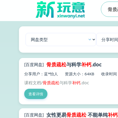
骨质
疏松
与科学
补钙
.doc
[百度网盘]
分享用户：蓝*怡人
资源大小：64KB
收录时间：2
课程文档/
骨质
疏松
与科学
补钙
.doc
查看详情
女性更易
骨质
疏松
不能单纯
补钙
[百度网盘]