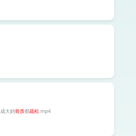
三成大妈
骨质
都
疏松
.mp4