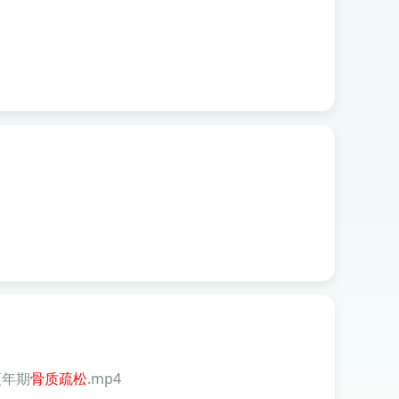
更年期
骨质
疏松
.mp4