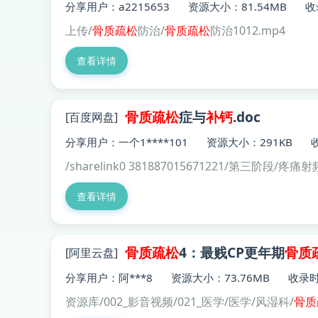
分享用户：a2215653
资源大小：81.54MB
收
上传/
骨质
疏松
防治/
骨质
疏松
防治1012.mp4
查看详情
骨质疏松
症与
补钙
.doc
[百度网盘]
分享用户：一个1****101
资源大小：291KB
/sharelink0 381887015671221/第三阶
查看详情
骨质
疏松
4：最贱CP更年期
骨质
[阿里云盘]
分享用户：阿***8
资源大小：73.76MB
收录时间
资源库/002_影音视频/021_医学/医学/风湿科/
骨质