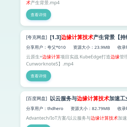
术
产生背景.mp4
查看详情
[1.3]
边缘
计算技术
产生背景【持续
[夸克网盘]
分享用户：夸父*010
资源大小：23.9MB
收录时
云原生+
边缘
计算
项目实战 KubeEdge打造
边缘
管
CunworknoteS】.mp4
查看详情
以云服务与
边缘
计算技术
加速工业
[百度网盘]
分享用户：thdhero
资源大小：82.79MB
收录时
Advantech/IoT方案/以云服务与
边缘
计算技术
加速