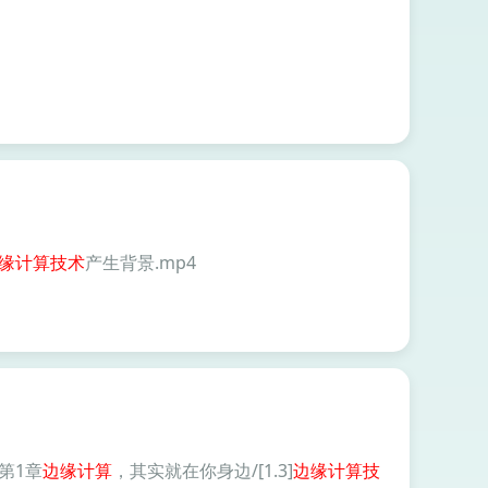
缘
计算技术
产生背景.mp4
第1章
边缘
计算
，其实就在你身边/[1.3]
边缘
计算技