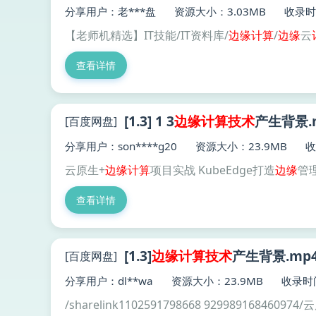
分享用户：老***盘
资源大小：3.03MB
收录时间
【老师机精选】IT技能/IT资料库/
边缘
计算
/
边缘
云
查看详情
[1.3] 1 3
边缘
计算技术
产生背景.
[百度网盘]
分享用户：son****g20
资源大小：23.9MB
收
云原生+
边缘
计算
项目实战 KubeEdge打造
边缘
管理
查看详情
[1.3]
边缘
计算技术
产生背景.mp
[百度网盘]
分享用户：dl**wa
资源大小：23.9MB
收录时间
/sharelink1102591798668 929989168460974