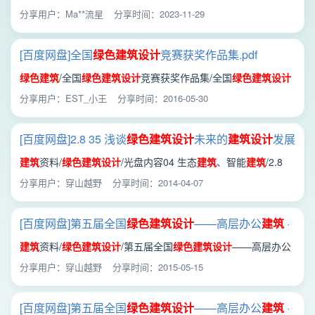
动.rar
分享用户：Ma**流星
分享时间：2023-11-29
[百度网盘]全国
绿色
建筑设计
竞赛获奖作品集.pdf
绿色
建筑
/全国
绿色
建筑设计
竞赛获奖作品集/全国
绿色
建筑设计
竞赛获奖作品集.pdf
分享用户：EST_小王
分享时间：2016-05-30
[百度网盘]2.8 35 浅谈
绿色
建筑设计
未来的
建筑设计
发展
方向.pdf
建筑
资料/
绿色
建筑设计
/光盘内容04 生态
建筑
、智能
建筑
/2.8
35 浅谈
绿色
建筑设计
未来的
建筑设计
发展方向.pdf
分享用户：穿山越野
分享时间：2014-04-07
[百度网盘]第五届全国
绿色
建筑设计
——高层办公
建筑
·
沨——浅绿组.avi
建筑
资料/
绿色
建筑设计
/第五届全国
绿色
建筑设计
——高层办公
建筑
· 沨——浅绿组.avi
分享用户：穿山越野
分享时间：2015-05-15
[百度网盘]第五届全国
绿色
建筑设计
——高层办公
建筑
·