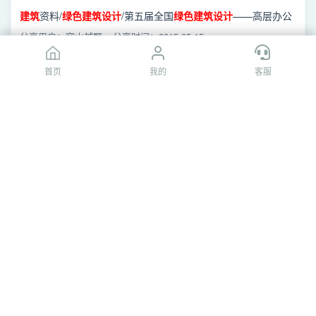
沨——浅绿组.avi
建筑
资料/
绿色
建筑设计
/第五届全国
绿色
建筑设计
——高层办公
建筑
· 沨——浅绿组.avi
分享用户：穿山越野
分享时间：2015-05-15
首页
首页
我的
我的
客服
客服
[百度网盘]2.8 34 浅谈
绿色
建筑设计
未来的
建筑设计
发展
方向 (1).pdf
建筑
资料/
绿色
建筑设计
/光盘内容04 生态
建筑
、智能
建筑
/2.8
34 浅谈
绿色
建筑设计
未来的
建筑设计
发展方向 (1).pdf
分享用户：穿山越野
分享时间：2014-04-07
[百度网盘]《
绿色
建筑
POE—关于运行能源环境效率的
实际效果比较研究》.pdf
建筑
资料/
绿色
建筑设计
/
绿色
建筑
资料/
绿色
建筑设计
理论、技术
和实践/《
绿色
建筑
POE—关于运行能源环境效率的实际效果比
分享用户：穿山越野
分享时间：2014-11-13
较研究》.pdf
[百度网盘]国际
绿色
建筑设计
竞赛获奖【丁一
设计
】.zip
/099期：「竞赛集」全国
绿色
建筑设计
竞赛/国际
绿色
建筑设计
竞赛获奖【丁一
设计
】.zip
分享用户：125*****44QQ
分享时间：2018-01-27