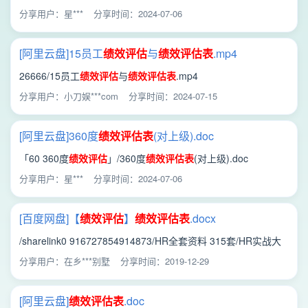
分享用户：星***
分享时间：2024-07-06
[阿里云盘]15员工
绩效
评估
与
绩效
评估
表
.mp4
26666/15员工
绩效
评估
与
绩效
评估
表
.mp4
分享用户：小刀娱***com
分享时间：2024-07-15
[阿里云盘]360度
绩效
评估
表
(对上级).doc
「60 360度
绩效
评估
」/360度
绩效
评估
表
(对上级).doc
分享用户：星***
分享时间：2024-07-06
[百度网盘]【
绩效
评估
】
绩效
评估
表
.docx
/sharelink0 916727854914873/HR全套资料 315套/HR实战大
礼包—
绩效
管理/
绩效
实操工具包/【
绩效
评估
】
绩效
评估
分享用户：在乡***别墅
分享时间：2019-12-29
表
.docx
[阿里云盘]
绩效
评估
表
.doc