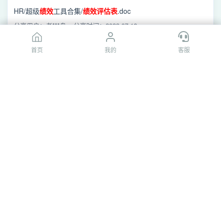
HR/超级
绩效
工具合集/
绩效
评估
表
.doc
分享用户：老***盘
分享时间：2022-07-18
首页
首页
我的
我的
客服
客服
[百度网盘]关键岗位
绩效
评估
表
.doc
视频资料/全套资料/
绩效
考核全套资料（794份文件）/
绩效
考核
全套资料/关键岗位
绩效
评估
表
/关键岗位
绩效
评估
表
.doc
分享用户：J*氕哥
分享时间：2018-07-19
[阿里云盘]员工
绩效
评估
申诉
表
.xlsx
100套
绩效考核表
/员工
绩效
评估
申诉
表
.xlsx
分享用户：.d｛***｝??
分享时间：2024-06-29
[阿里云盘]员工
绩效
评估
申诉
表
.jpg
EXCEL模板/900套高逼格Excel表格/人事办公必备
表
（204套）/
绩效
考核模板（60个）/员工
绩效
评估
申诉
表
/员工
绩效
评估
申诉
分享用户：Ora***eE7
分享时间：2022-07-11
表
.jpg