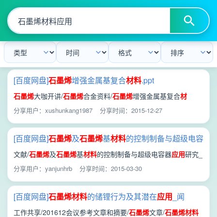
[百度网盘]
石墨
烯
增强金属基复合
材料
.ppt
石墨
烯
大咖开讲/
石墨
烯
合金资料/
石墨
烯
增强金属基复合
材
料
.ppt
分享用户：xushunkang1987
分享时间：2015-12-27
[百度网盘]
石墨
烯
及
石墨
烯
基
材料
的控制制备与超级电容
器
应用
研究_张龙.caj
文献/
石墨
烯
及
石墨
烯
基
材料
的控制制备与超级电容器
应用
研究_
张龙.caj
分享用户：yanjunhrb
分享时间：2015-03-30
[百度网盘]
石墨
烯
材料
的储锂行为及其潜在
应用
_闻
雷.caj
工作共享/201612会议参考文章和摘要/
石墨
烯
文章/
石墨
烯
材料