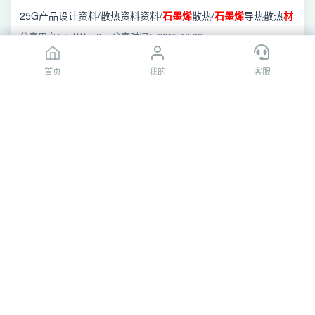
究.pdf
25G产品设计资料/散热资料资料/
石墨
烯
散热/
石墨
烯
导热散热
材
料
应用
开发的可行性研究.pdf
分享用户：jo****ng8
分享时间：2019-10-02
首页
首页
我的
我的
客服
客服
[百度网盘]20170619 天风证券 金属非金属新
材料
行业深
度研究：
石墨
烯
——新
材料
王者，静候下游杀手级
应
/sharelink0 929326405944747/
石墨
烯
/20170619 天风证券 金
用
.pdf
属非金属新
材料
行业深度研究：
石墨
烯
——新
材料
王者，静候下
分享用户：优**劣后
分享时间：2017-07-11
游杀手级
应用
.pdf
[百度网盘]10
石墨
烯
橡胶纳米复合
材料
的产业化
应用
青
岛.ppt
工作/
石墨
烯
/ppt/7111/新建文件夹 (2)/10
石墨
烯
橡胶纳米复合
材料
的产业化
应用
青岛.ppt
分享用户：504680422
分享时间：2015-12-16
[百度网盘]
石墨
烯
导热散热
材料
应用
开发的可行性研
究.pdf
10G产品设计资料/散热资料资料/
石墨
烯
散热/
石墨
烯
导热散热
材
料
应用
开发的可行性研究.pdf
分享用户：jo****ng8
分享时间：2019-10-02