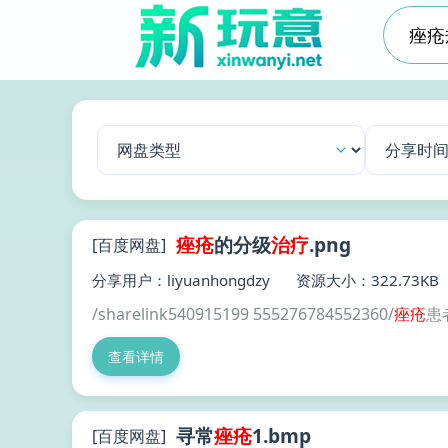
痤疮
的分级
治疗
.png
[百度网盘]
分享用户：liyuanhongdzy
资源大小：322.73KB
/sharelink540915199 555276784552360/
痤疮
患
查看详情
寻常
痤疮
1.bmp
[百度网盘]