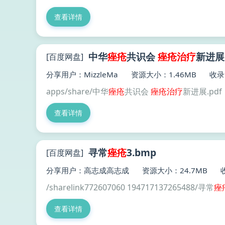
查看详情
中华
痤疮
共识会
痤疮
治疗
新进展.
[百度网盘]
分享用户：MizzleMa
资源大小：1.46MB
收录
apps/share/中华
痤疮
共识会
痤疮
治疗
新进展.pdf
查看详情
寻常
痤疮
3.bmp
[百度网盘]
分享用户：高志成高志成
资源大小：24.7MB
/sharelink772607060 194717137265488/寻常
痤
查看详情