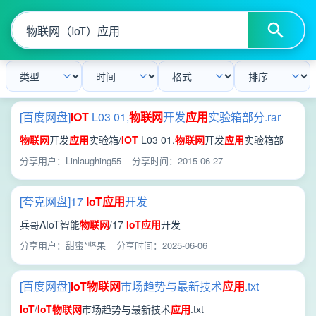
[百度网盘]
IOT
L03 01,
物
联网
开发
应用
实验箱部分.rar
物
联网
开发
应用
实验箱/
IOT
L03 01,
物
联网
开发
应用
实验箱部
分.rar
分享用户：Linlaughing55
分享时间：2015-06-27
[夸克网盘]17
IoT
应用
开发
兵哥AIoT智能
物
联网
/17
IoT
应用
开发
分享用户：甜蜜*坚果
分享时间：2025-06-06
[百度网盘]
IoT
物
联网
市场趋势与最新技术
应用
.txt
IoT
/
IoT
物
联网
市场趋势与最新技术
应用
.txt