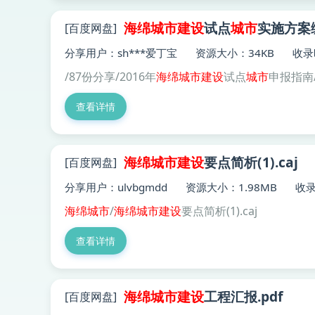
海绵
城市建设
试点
城市
实施方案编
[百度网盘]
分享用户：sh***爱丁宝
资源大小：34KB
收录时
/87份分享/2016年
海绵
城市建设
试点
城市
申报指南
查看详情
海绵
城市建设
要点简析(1).caj
[百度网盘]
分享用户：ulvbgmdd
资源大小：1.98MB
收录
海绵
城市
/
海绵
城市建设
要点简析(1).caj
查看详情
海绵
城市建设
工程汇报.pdf
[百度网盘]