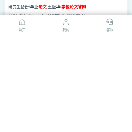
研究生备份/毕业
论文
王振华/
学位
论文答辩
分享用户：Qlovewzl
分享时间：2015-06-15
首页
首页
我的
我的
客服
客服
[百度网盘]王新波
答辩
.ppt
学位
论文答辩
/王新波
答辩
.ppt
分享用户：随风飘散sq
分享时间：2017-03-06
[百度网盘]6硕士
学位
论文答辩
表决票.doc
答辩
论文
/
答辩
需要/6硕士
学位
论文答辩
表决票.doc
分享用户：xu***21
分享时间：2015-03-13
[百度网盘]4.MBA
学位
论文答辩
的相关规定及
流程
.doc
doc/doc/
论文
参考资料/供
论文
开题预
答辩
和
答辩
参考/供
论文
开
题预
答辩
和
答辩
参考/4.MBA
学位
论文答辩
的相关规定及
流
分享用户：gumtank
分享时间：2014-01-12
程
.doc