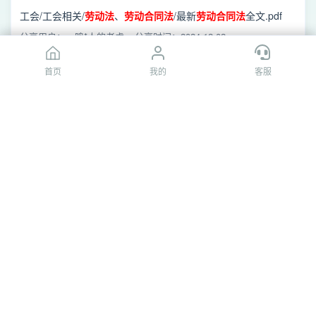
工会/工会相关/
劳动法
、
劳动合同法
/最新
劳动合同法
全文.pdf
分享用户：一鸣*人的老虎
分享时间：2024-12-02
首页
首页
我的
我的
客服
客服
[夸克网盘]最新
劳动合同法
全文.pdf
工会/工会相关/
劳动法
、
劳动合同法
/最新
劳动合同法
全文.pdf
分享用户：夸父*34
分享时间：2024-09-06
[百度网盘]中华人民共和国
劳动合同法
.doc
法律/经济
法
/
劳动法
/
劳动合同法
劳动合同法
实施条例/中华人民
共和国
劳动合同法
.doc
分享用户：惟楚**之一
分享时间：2014-02-17
[夸克网盘]最新
劳动合同法
全文.pdf
【07】工会/工会相关/
劳动法
、
劳动合同法
/最新
劳动合同法
全
文.pdf
分享用户：电1*推2
分享时间：2024-10-31