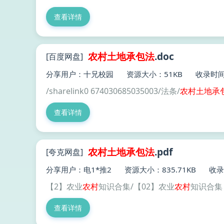
查看详情
农村土地
承包
法
.doc
[百度网盘]
分享用户：十兄校园
资源大小：51KB
收录时间：
/sharelink0 674030685035003/法条/
农村土地
承
查看详情
农村土地
承包
法
.pdf
[夸克网盘]
分享用户：电1*推2
资源大小：835.71KB
收录
【2】农业
农村
知识合集/【02】农业
农村
知识合集 
查看详情