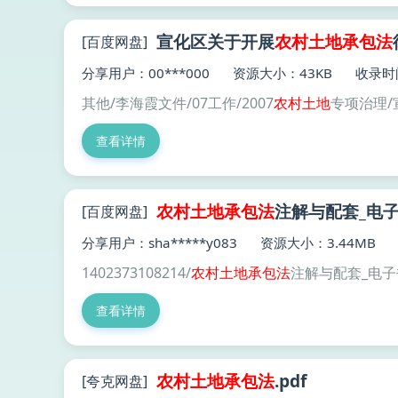
宣化区关于开展
农村土地
承包
法
[百度网盘]
分享用户：00***000
资源大小：43KB
收录时间
其他/李海霞文件/07工作/2007
农村土地
专项治理/
查看详情
农村土地
承包
法
注解与配套_电子书
[百度网盘]
分享用户：sha*****y083
资源大小：3.44MB
1402373108214/
农村土地
承包
法
注解与配套_电子书
查看详情
农村土地
承包
法
.pdf
[夸克网盘]