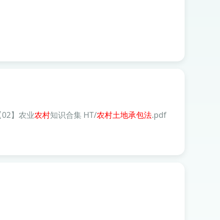
【02】农业
农村
知识合集 HT/
农村土地
承包
法
.pdf