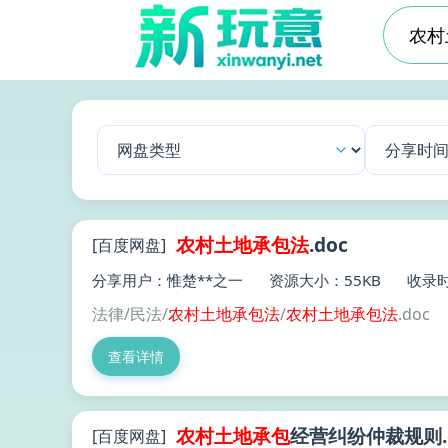
农村土地
承包
法
.doc
[百度网盘]
分享用户：惟楚**之一
资源大小：55KB
收录时
法律/民法/
农村土地
承包
法
/
农村土地
承包
法
.doc
查看详情
农村土地
承包
经营纠纷仲裁规则.
[百度网盘]