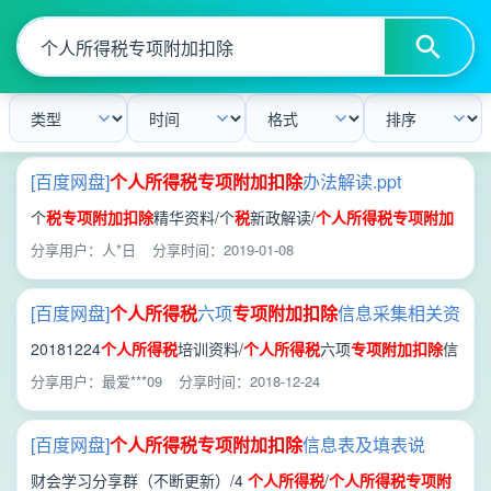
[百度网盘]
个人所得税
专项
附加
扣除
办法解读.ppt
个
税
专项
附加
扣除
精华资料/个
税
新政解读/
个人所得税
专项
附加
扣除
办法解读.ppt
分享用户：人*日
分享时间：2019-01-08
[百度网盘]
个人所得税
六项
专项
附加
扣除
信息采集相关资
料.rar
20181224
个人所得税
培训资料/
个人所得税
六项
专项
附加
扣除
信
息采集相关资料.rar
分享用户：最爱***09
分享时间：2018-12-24
[百度网盘]
个人所得税
专项
附加
扣除
信息表及填表说
明.doc
财会学习分享群（不断更新）/4
个人所得税
/
个人所得税
专项
附